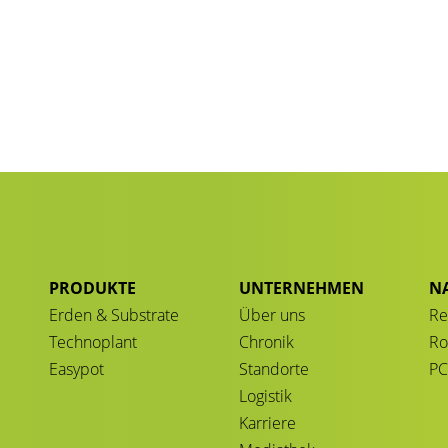
PRODUKTE
UNTERNEHMEN
N
Erden & Substrate
Über uns
Re
Technoplant
Chronik
Ro
Easypot
Standorte
P
Logistik
Karriere