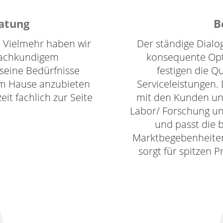
ratung
B
. Vielmehr haben wir
Der ständige Dialo
 fachkundigem
konsequente Opt
seine Bedürfnisse
festigen die Q
m Hause anzubieten
Serviceleistungen
it fachlich zur Seite
mit den Kunden und
Labor/ Forschung un
und passt die 
Marktbegebenheite
sorgt für spitzen