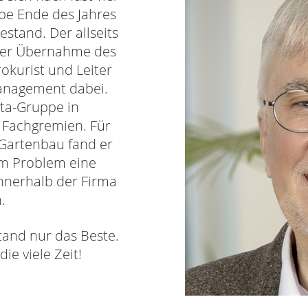
pe Ende des Jahres
stand. Der allseits
der Übernahme des
okurist und Leiter
anagement dabei.
ita-Gruppe in
Fachgremien. Für
 Gartenbau fand er
em Problem eine
innerhalb der Firma
.
tand nur das Beste.
ie viele Zeit!