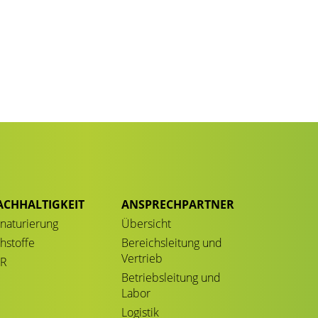
ACHHALTIGKEIT
ANSPRECHPARTNER
naturierung
Übersicht
hstoffe
Bereichsleitung und
Vertrieb
CR
Betriebsleitung und
Labor
Logistik